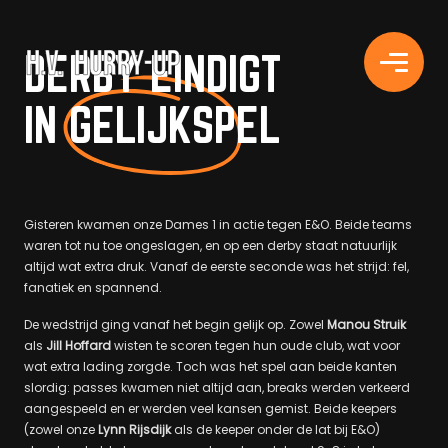
H.V. HURRY-UP
DERBY EINDIGT
IN GELIJKSPEL
Gisteren kwamen onze Dames 1 in actie tegen E&O. Beide teams
waren tot nu toe ongeslagen, en op een derby staat natuurlijk
altijd wat extra druk. Vanaf de eerste seconde was het strijd: fel,
fanatiek en spannend.
De wedstrijd ging vanaf het begin gelijk op. Zowel
Manou Struik
als
Jill Hoffard
wisten te scoren tegen hun oude club, wat voor
wat extra lading zorgde. Toch was het spel aan beide kanten
slordig: passes kwamen niet altijd aan, breaks werden verkeerd
aangespeeld en er werden veel kansen gemist. Beide keepers
(zowel onze
Lynn Rijsdijk
als de keeper onder de lat bij E&O)