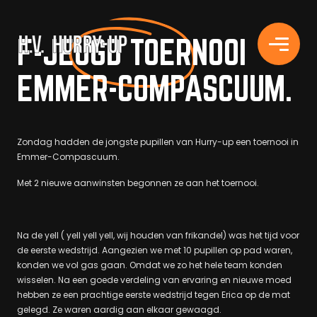
H.V. HURRY-UP
F-JEUGD TOERNOOI
EMMER-COMPASCUUM.
Zondag hadden de jongste pupillen van Hurry-up een toernooi in
Emmer-Compascuum.
Met 2 nieuwe aanwinsten begonnen ze aan het toernooi.
Na de yell ( yell yell yell, wij houden van frikandel) was het tijd voor
de eerste wedstrijd. Aangezien we met 10 pupillen op pad waren,
konden we vol gas gaan. Omdat we zo het hele team konden
wisselen. Na een goede verdeling van ervaring en nieuwe moed
hebben ze een prachtige eerste wedstrijd tegen Erica op de mat
gelegd. Ze waren aardig aan elkaar gewaagd.