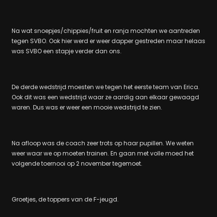
Na wat snoepjes/chippies/fruit en ranja mochten we aantreden
tegen SVBO. Ook hier werd er weer dapper gestreden maar helaas
was SVBO een stapje verder dan ons.
De derde wedstrijd moesten we tegen het eerste team van Erica.
Ook dit was een wedstrijd waar ze aardig aan elkaar gewaagd
waren. Dus was er weer een mooie wedstrijd te zien.
Na afloop was de coach zeer trots op haar pupillen. We weten
weer waar we op moeten trainen. En gaan met volle moed het
volgende toernooi op 2 november tegemoet.
Groetjes, de toppers van de F-jeugd.