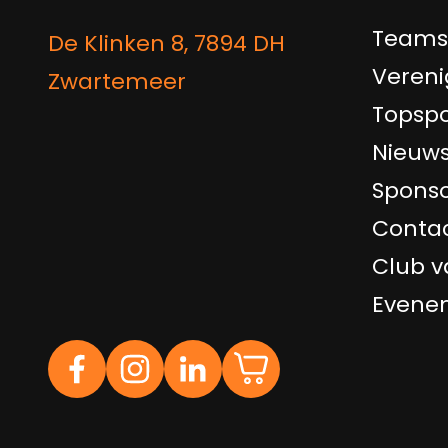
Teams
De Klinken 8, 7894 DH
Vereni
Zwartemeer
Topspo
Nieuw
Sponso
Conta
Club v
Evene