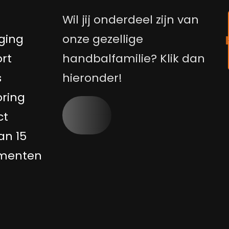
Wil jij onderdeel zijn van
ging
onze gezellige
rt
handbalfamilie? Klik dan
s
hieronder!
ring
ct
an 15
menten