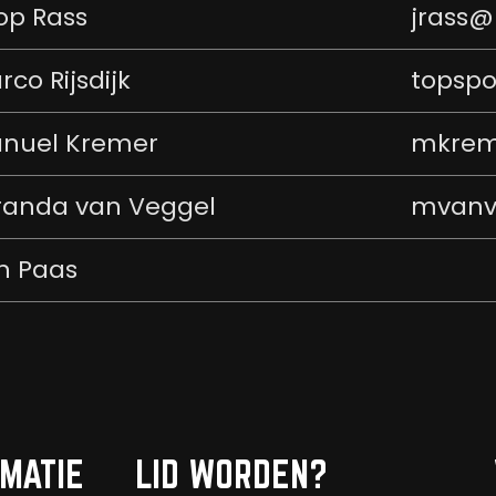
op Rass
jrass@
rco Rijsdijk
topspo
nuel Kremer
mkrem
randa van Veggel
mvanv
n Paas
MATIE
LID WORDEN?