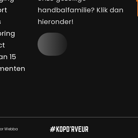
rt
handbalfamilie? Klik dan
s
hieronder!
ring
ct
an 15
menten
#KOPD’RVEUR
oor
Webba