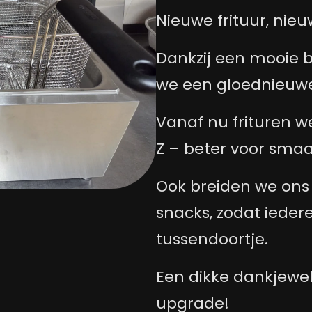
Nieuwe frituur, nie
Dankzij een mooie 
we een gloednieuwe
Vanaf nu frituren w
Z – beter voor sma
Ook breiden we ons
snacks, zodat ieder
tussendoortje.
Een dikke dankjewel
upgrade!