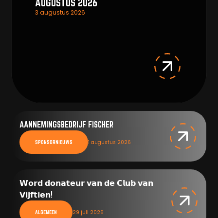
AUGUSTUS 2026
3 augustus 2026
AANNEMINGSBEDRIJF FISCHER
1 augustus 2026
SPONSORNIEUWS
𝗪𝗼𝗿𝗱 𝗱𝗼𝗻𝗮𝘁𝗲𝘂𝗿 𝘃𝗮𝗻 𝗱𝗲 𝗖𝗹𝘂𝗯 𝘃𝗮𝗻
𝗩𝗶𝗷𝗳𝘁𝗶𝗲𝗻!
29 juli 2026
ALGEMEEN