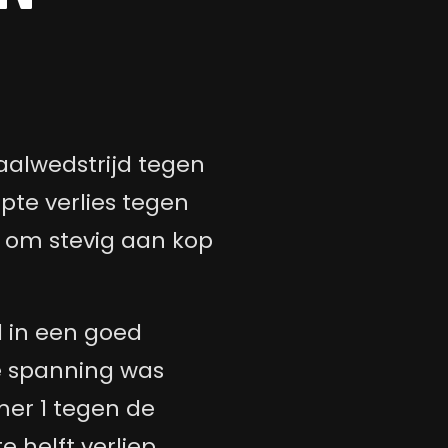
aalwedstrijd tegen
pte verlies tegen
k om stevig aan kop
l in een goed
e spanning was
er 1 tegen de
e helft verliep