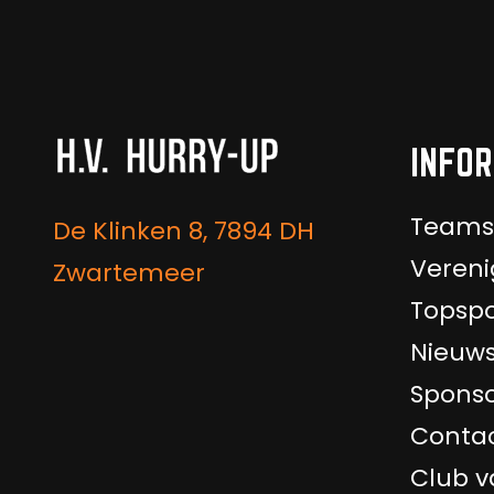
INFOR
Teams
De Klinken 8, 7894 DH
Vereni
Zwartemeer
Topspo
Nieuw
Sponso
Conta
Club v