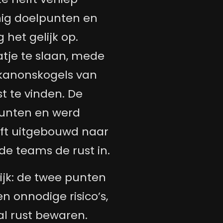
nig doelpunten en
 het gelijk op.
tje te slaan, mede
 kanonskogels van
t te vinden. De
punten en werd
elft uitgebouwd naar
de teams de rust in.
ijk: de twee punten
 onnodige risico’s,
l rust bewaren.