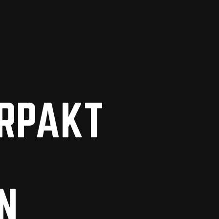
#KOPD’RVEUR
ERPAKT
N