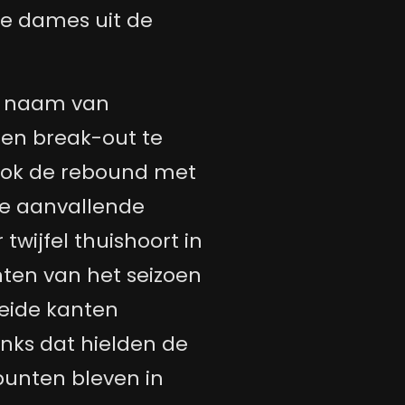
e dames uit de
 naam van
t een break-out te
ook de rebound met
de aanvallende
twijfel thuishoort in
ten van het seizoen
beide kanten
nks dat hielden de
punten bleven in