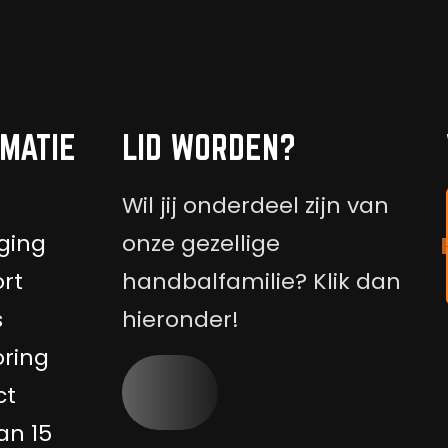
MATIE
LID WORDEN?
Wil jij onderdeel zijn van
ging
onze gezellige
rt
handbalfamilie? Klik dan
s
hieronder!
ring
ct
an 15