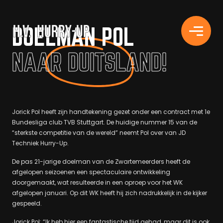
H.V. HURRY-UP
DOELMAN POL
NAAR DUITSLAND!
Jorick Pol heeft zijn handtekening gezet onder een contract met 1e
Bundesliga club TVB Stuttgart. De huidige nummer 15 van de
“sterkste competitie van de wereld” neemt Pol over van JD
Techniek Hurry-Up.
De pas 21-jarige doelman van de Zwartemeerders heeft de
afgelopen seizoenen een spectaculaire ontwikkeling
doorgemaakt, wat resulteerde in een oproep voor het WK
afgelopen januari. Op dit WK heeft hij zich nadrukkelijk in de kijker
gespeeld.
Jorick Pol: “Ik heb hier een fantastische tijd gehad, maar dit is ook