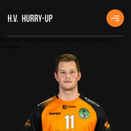
H.V. HURRY-UP
Sorry, but you do not have permission to view this
content.