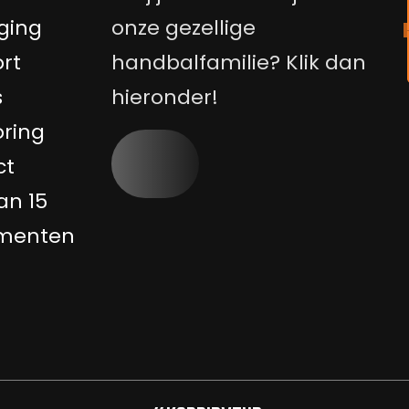
ging
onze gezellige
rt
handbalfamilie? Klik dan
s
hieronder!
ring
ct
an 15
menten