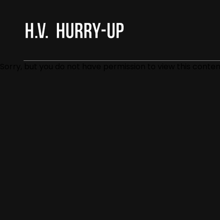
H.V. HURRY-UP
Sorry, but you do not have permission to view this conten