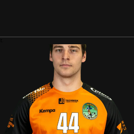
#KOPD’RVEUR
t.