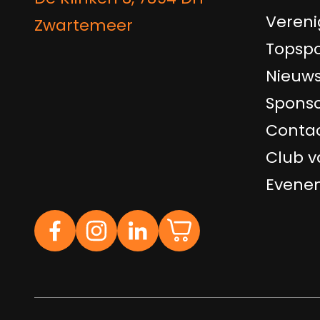
Vereni
Zwartemeer
Topspo
Nieuw
Sponso
Conta
Club v
Evene