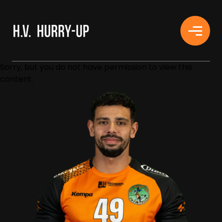
H.V. HURRY-UP
Sorry, but you do not have permission to view this
content.