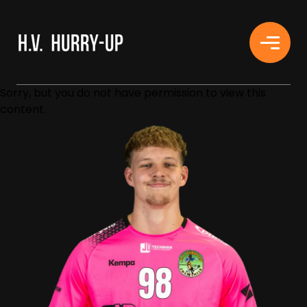
H.V. HURRY-UP
Sorry, but you do not have permission to view this
content.