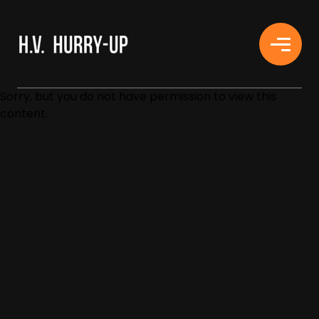
H.V. HURRY-UP
Sorry, but you do not have permission to view this
content.