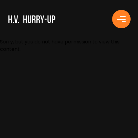
H.V. HURRY-UP
Sorry, but you do not have permission to view this
content.