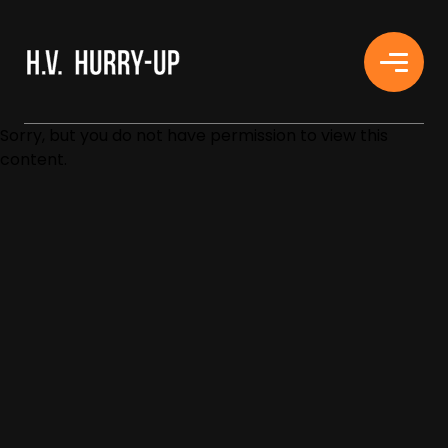
H.V. HURRY-UP
Sorry, but you do not have permission to view this
content.