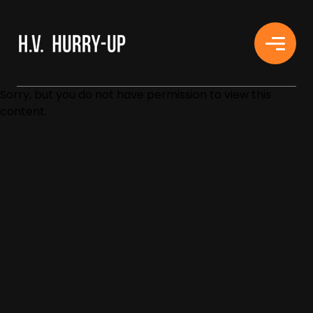
H.V. HURRY-UP
Sorry, but you do not have permission to view this
content.