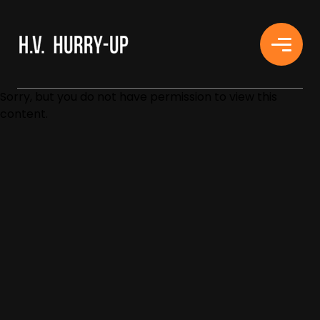
H.V. HURRY-UP
Sorry, but you do not have permission to view this
content.