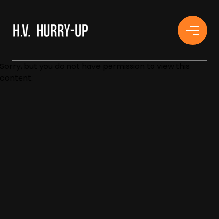
H.V. HURRY-UP
Sorry, but you do not have permission to view this
content.