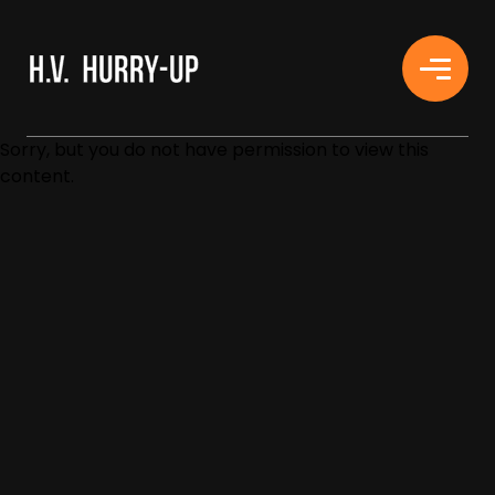
H.V. HURRY-UP
Sorry, but you do not have permission to view this
content.