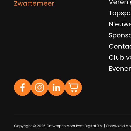
Vereni
Zwartemeer
Topspo
Nieuw
Sponso
Conta
Club v
Evene
Copyright © 2026 Ontworpen door
Peat Digital B.V.
| Ontwikkeld d