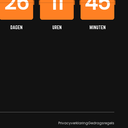
26
11
45
DAGEN
UREN
MINUTEN
Privacyverklaring
Gedragsregels