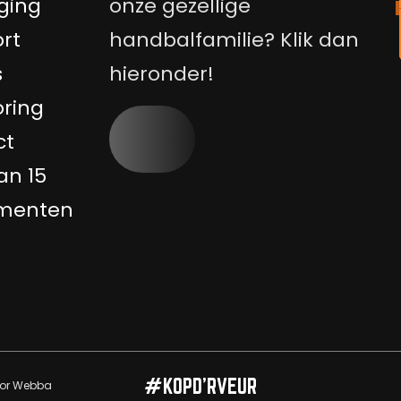
ging
onze gezellige
rt
handbalfamilie? Klik dan
s
hieronder!
ring
ct
an 15
menten
#KOPD’RVEUR
oor
Webba