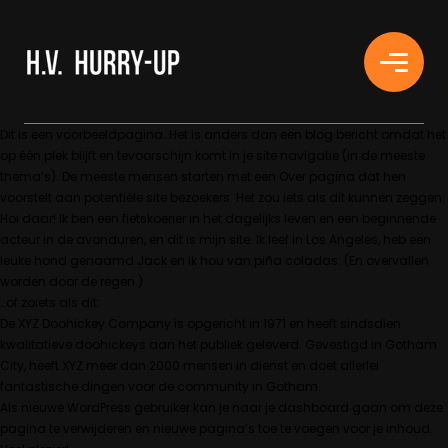
H.V. HURRY-UP
Dit is een voorbeeldpagina. Het is anders dan een blog bericht omdat het
op één plek blijft en tevoorschijn komt in je site navigatie (in de meeste
thema’s). De meeste mensen starten met een Over pagina dat hen
voorstelt aan potentiële site bezoekers. Het zou iets als dit kunnen zeggen:
Hoi daar! Ik ben een fietskoerier in het dagelijks leven en een beginnende
acteur in de avonduren, en dit is mijn site. Ik leef in Los Angeles, heb een
leuke hond genaamd Jack en ik hou van piña coladas. (En overvallen
worden door de regen.)
…of zoiets als dit:
De XYZ Doohickey Company is opgericht in 1971 en heeft sindsdien
kwalitatieve doohickeys aan het publiek geleverd. Gevestigd in Gotham
City, heeft XYZ meer dan 2000 mensen in dienst en doet allerlei
fantastische dingen voor de community in Gotham.
Als nieuwe WordPress gebruiker kan je naar
je dashboard
gaan om deze
pagina te verwijderen en nieuwe pagina’s toe te voegen voor je inhoud.