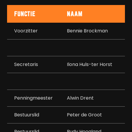
FUNCTIE
NAAM
T
Voorzitter
Bennie Brockman
06
Secretaris
Ilona Huls-ter Horst
0
Penningmeester
Alwin Drent
06
Bestuurslid
Peter de Groot
06
Bestuurslid
Rudy Hoogland
0